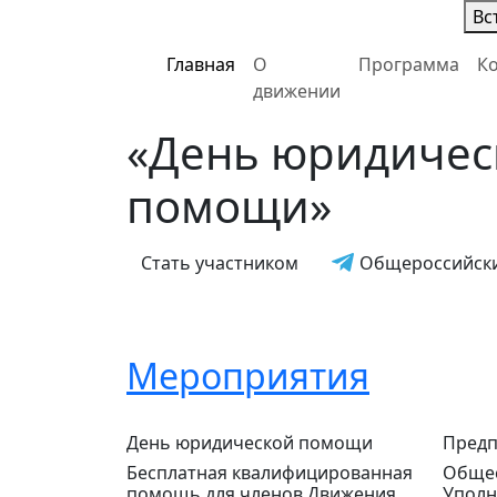
Вс
Главная
О
Программа
К
движении
«День юридичес
помощи»
Общероссийски
Стать участником
Мероприятия
День юридической помощи
Предп
Бесплатная квалифицированная
Общес
помощь для членов Движения
Уполн