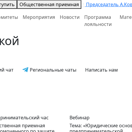
тупить
Общественная приемная
Председатель А.Ко
омитеты
Мероприятия
Новости
Программа
Мате
лояльности
кой
й чат
Региональные чаты
Написать нам
ринимательский час
Вебинар
твенная приемная
Тема: «Юридические осно
омоченного по защите
предпринимательской