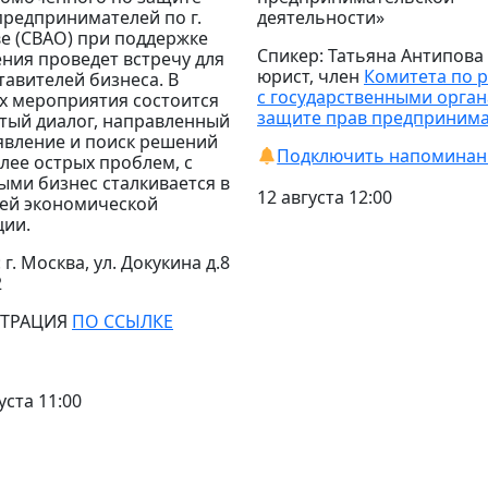
предпринимателей по г.
деятельности»
е (СВАО) при поддержке
Спикер: Татьяна Антипова
ния проведет встречу для
юрист, член
Комитета по 
тавителей бизнеса.
В
с государственными орган
х мероприятия состоится
защите прав предприним
тый диалог, направленный
явление и поиск решений
Подключить напоминан
лее острых проблем, с
ыми бизнес сталкивается в
12 августа 12:00
ей экономической
ции.
 г. Москва, ул. Докукина д.8
2
СТРАЦИЯ
ПО ССЫЛКЕ
уста 11:00