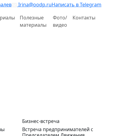
валев
Irina@oodp.ru
Написать в Telegram
риалы
Полезные
Фото/
Контакты
материалы
видео
Бизнес-встреча
вы
Встреча предпринимателей с
Председателем Движения