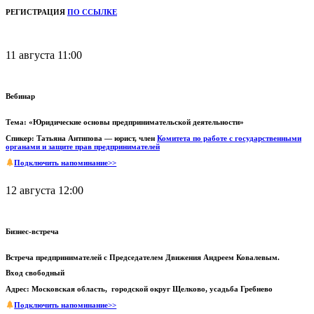
РЕГИСТРАЦИЯ
ПО ССЫЛКЕ
11 августа 11:00
Вебинар
Тема: «Юридические основы предпринимательской деятельности»
Спикер: Татьяна Антипова — юрист, член
Комитета по работе с государственными
органами и защите прав предпринимателей
Подключить напоминание>>
12 августа 12:00
Бизнес-встреча
Встреча предпринимателей с Председателем Движения Андреем Ковалевым.
Вход свободный
Адрес: Московская область, городской округ Щелково, усадьба Гребнево
Подключить напоминание>>