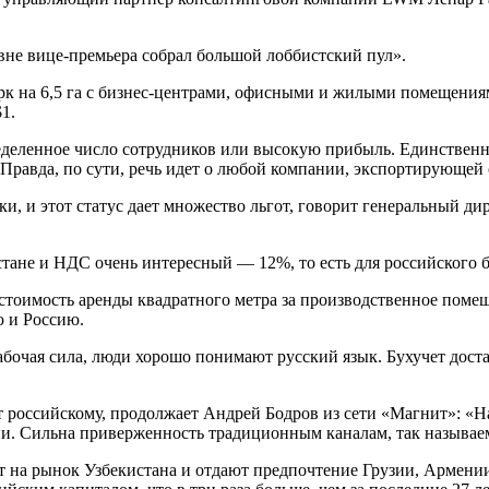
овне вице-премьера собрал большой лоббистский пул».
парк на 6,5 га с бизнес-центрами, офисными и жилыми помещени
1.
пределенное число сотрудников или высокую прибыль. Единстве
. Правда, по сути, речь идет о любой компании, экспортирующей 
вки, и этот статус дает множество льгот, говорит генеральный 
стане и НДС очень интересный — 12%, то есть для российского б
тоимость аренды квадратного метра за производственное помещ
ю и Россию.
абочая сила, люди хорошо понимают русский язык. Бухучет доста
т российскому, продолжает Андрей Бодров из сети «Магнит»: «На
сии. Сильна приверженность традиционным каналам, так называ
 на рынок Узбекистана и отдают предпочтение Грузии, Армении и