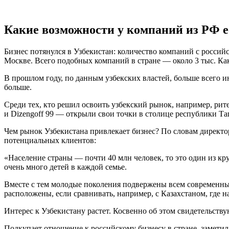
Какие возможности у компаний из РФ е
Бизнес потянулся в Узбекистан: количество компаний с россий
Москве. Всего подобных компаний в стране — около 3 тыс. К
В прошлом году, по данным узбекских властей, больше всего и
больше.
Среди тех, кто решил освоить узбекский рынок, например, рит
и Dizengoff 99 — открыли свои точки в столице республики Та
Чем рынок Узбекистана привлекает бизнес? По словам директо
потенциальных клиентов:
«Население страны — почти 40 млн человек, то это один из кр
очень много детей в каждой семье.
Вместе с тем молодые поколения подвержены всем современны
расположены, если сравнивать, например, с Казахстаном, где н
Интерес к Узбекистану растет. Косвенно об этом свидетельству
Подкупает отношение к российскому бизнесу в стране, замет