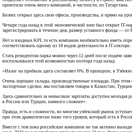
приютили очень много компаний, в частности, из Татарстана.
Бизнес открыл здесь свои офисы, производства, и прямо на ур
Четыре года назад в этой экономической зоне был открыт IT-
зарегистрировать в течение дня, размер уставного фонда — от $
Нет и входных KPI, то есть компании необязательно иметь о
соответствовать одному из 18 видов деятельности в IT-секторе
Стать резидентом парка можно через 12 дней после подачи зая
воспользовался этой возможностью полтора года назад:
«Налог на прибыль здесь составляет 0%. В принципе, в Узбеки
Очень хорошие склады, производственные площади. При этом с
экспортные сделки, мы поставляем товары в Казахстан, Турци
Здесь сравнительно за невысокие зарплаты доступна молодая р
в России или Турции, намного сложнее».
Правда, есть и сложности, во многом узбекский рынок уступае
при этом драматически ниже того уровня, который есть в Рос
Вместе с тем пока российские компании не так активно выходят