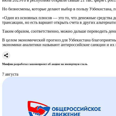
июль 2023-го в республике открыли свыше 21 тыс. фирм с росси
Но бизнесмены, которые делают выбор в пользу Узбекистана, 
«Один из основных плюсов — это то, что денежные средства до
трансакции, но есть вариант открыть счета в других альтерна
Таким образом, соответственно, можно дальше переводить день
В целом экономический прогноз для Узбекистана благоприятный
экономики аналитики называют антироссийские санкции и их 
Минфин разработал законопроект об акцизе на импортную сталь
7 августа