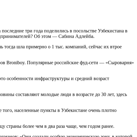
 последние три года поделились в посольстве Узбекистана в
едпринимателей? Об этом — Сабина Адлейба.
 тогда шла примерно о 1 тыс. компаний, сейчас их втрое
варов Broniboy. Популярные российские фуд-сети — «Сыроварня»
это особенности инфраструктуры и средний возраст
овины составляют молодые люди в возрасте до 30 лет, здесь
 того, населенные пункты в Узбекистане очень плотно
у страны более чем в два раза чаще, чем годом ранее.
хманов: «Они создали особую экономическую зону, в которой