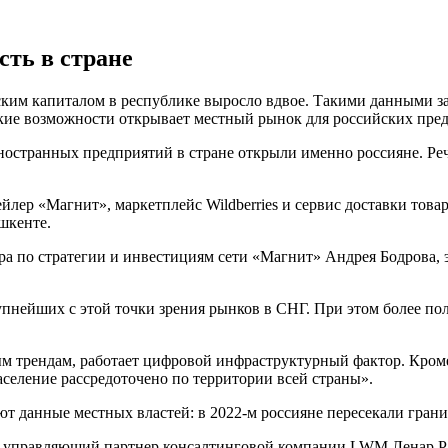
сть в стране
ским капиталом в республике выросло вдвое. Такими данными за
акие возможности открывает местный рынок для российских пр
ностранных предприятий в стране открыли именно россияне. Речь
ейлер «Магнит», маркетплейс Wildberries и сервис доставки то
шкенте.
ра по стратегии и инвестициям сети «Магнит» Андрея Бодрова, 
упнейших с этой точки зрения рынков в СНГ. При этом более пол
м трендам, работает цифровой инфраструктурный фактор. Кроме
аселение рассредоточено по территории всей страны».
ют данные местных властей: в 2022-м россияне пересекали границ
ил управляющий партнер консалтинговой компании LWM Ленар Ра