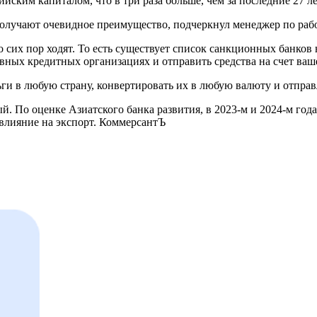
йским капиталом, что в три раза больше, чем за последние 27 ле
получают очевидное преимущество, подчеркнул менеджер по раб
 сих пор ходят. То есть существует список санкционных банков
тивных кредитных организациях и отправить средства на счет ва
ги в любую страну, конвертировать их в любую валюту и отправ
. По оценке Азиатского банка развития, в 2023-м и 2024-м год
влияние на экспорт. КоммерсантЪ