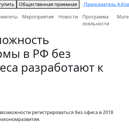
тупить
Общественная приемная
Председатель А.Ко
омитеты
Мероприятия
Новости
Программа
Мате
лояльности
можность
рмы в РФ без
еса разработают к
возможности регистрироваться без офиса в 2018
нэкономразвития.