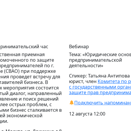
ринимательский час
Вебинар
твенная приемная
Тема: «Юридические осно
омоченного по защите
предпринимательской
предпринимателей по г.
деятельности»
е (СВАО) при поддержке
Спикер: Татьяна Антипова
ния проведет встречу для
юрист, член
Комитета по 
тавителей бизнеса.
В
с государственными орган
х мероприятия состоится
защите прав предприним
тый диалог, направленный
явление и поиск решений
Подключить напоминан
лее острых проблем, с
ыми бизнес сталкивается в
12 августа 12:00
ей экономической
ции.