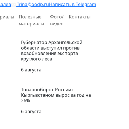
валев
Irina@oodp.ru
Написать в Telegram
риалы
Полезные
Фото/
Контакты
материалы
видео
Губернатор Архангельской
области выступил против
возобновления экспорта
круглого леса
6 августа
Товарооборот России с
Кыргызстаном вырос за год на
26%
6 августа