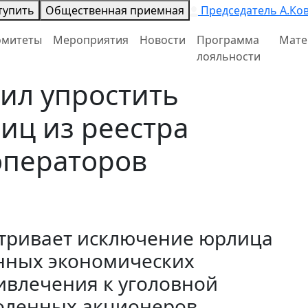
тупить
Общественная приемная
Председатель А.Ко
омитеты
Мероприятия
Новости
Программа
Мате
лояльности
ил упростить
иц из реестра
операторов
тривает исключение юрлица
нных экономических
ивлечения к уголовной
воленных акционеров,