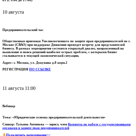
63 (с 9:00 до 17:00)
10 августа
Предпринимательский час
Общественная приемная Уполномоченного по защите прав предпринимателей по г.
Москве (СВАО) при поддержке Движения проведет встречу для представителей
бизнеса.
В рамках мероприятия состоится открытый диалог, направленный на
выявление и поиск решений наиболее острых проблем, с которыми бизнес
сталкивается в текущей экономической ситуации.
Адрес: г. Москва, ул. Докукина д.8 корп.2
РЕГИСТРАЦИЯ
ПО ССЫЛКЕ
11 августа 11:00
Вебинар
Тема: «Юридические основы предпринимательской деятельности»
Спикер: Татьяна Антипова — юрист, член
Комитета по работе с государственными
органами и защите прав предпринимателей
Подключить напоминание>>