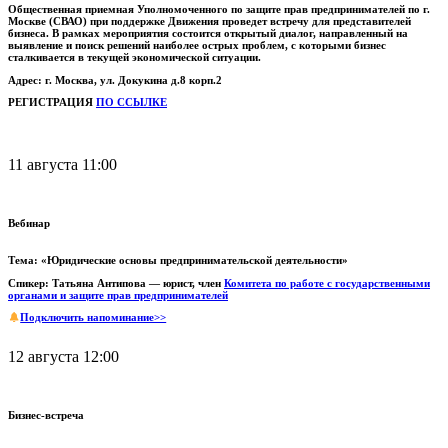
Общественная приемная Уполномоченного по защите прав предпринимателей по г.
Москве (СВАО) при поддержке Движения проведет встречу для представителей
бизнеса.
В рамках мероприятия состоится открытый диалог, направленный на
выявление и поиск решений наиболее острых проблем, с которыми бизнес
сталкивается в текущей экономической ситуации.
Адрес: г. Москва, ул. Докукина д.8 корп.2
РЕГИСТРАЦИЯ
ПО ССЫЛКЕ
11 августа 11:00
Вебинар
Тема: «Юридические основы предпринимательской деятельности»
Спикер: Татьяна Антипова — юрист, член
Комитета по работе с государственными
органами и защите прав предпринимателей
Подключить напоминание>>
12 августа 12:00
Бизнес-встреча