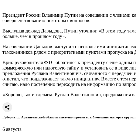
Президент России Владимир Путин на совещании с членами к
совершенствованию некоторых вопросов.
Выслушав доклад Давыдова, Путин уточнил: «В этом году тамо
больше, чем в прошлом году».
На совещании Давыдов выступил с несколькими инициативами.
таможенников рядом с приоритетными пунктами пропуска на 
Врио руководителя ФТС обратился к президенту с еще одним 
коммерческую или налоговую тайну, и установить ее в виде л
предложения Руслана Валентиновича, связанного с передачей и
ответил, что поддерживает такую инициативу. Вместе с тем п
считаю, надо постепенно переходить на информацию по запросу
«Хорошо, так и сделаем. Руслан Валентинович, предложения
Губернатор Архангельской области выступил против возобновления экспорта круглог
6 августа