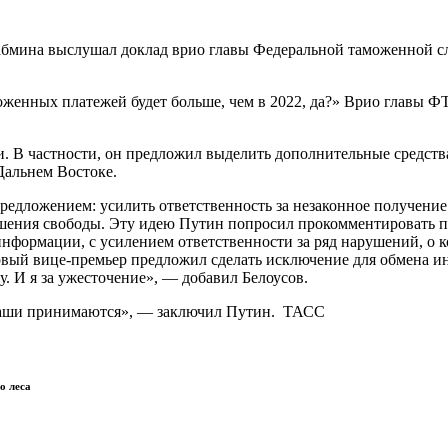
абмина выслушал доклад врио главы Федеральной таможенной с
женных платежей будет больше, чем в 2022, да?» Врио главы ФТ
 В частности, он предложил выделить дополнительные средств
Дальнем Востоке.
предложением: усилить ответственность за незаконное получен
ишения свободы. Эту идею Путин попросил прокомментировать п
нформации, с усилением ответственности за ряд нарушений, о ко
ервый вице-премьер предложил сделать исключение для обмена 
. И я за ужесточение», — добавил Белоусов.
 ваши принимаются», — заключил Путин. ТАСС
о леса