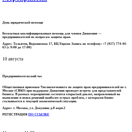
День юридической помощи
Бесплатная квалифицированная помощь для членов Движения —
предпринимателей по вопросам защиты прав.
Адрес: Тольятти, Ворошилова 17, БЦ Европа Запись по телефону: +7 (927) 774-44-
63 (с 9:00 до 17:00)
10 августа
Предпринимательский час
Общественная приемная Уполномоченного по защите прав предпринимателей по г.
Москве (СВАО) при поддержке Движения проведет встречу для представителей
бизнеса.
В рамках мероприятия состоится открытый диалог, направленный на
выявление и поиск решений наиболее острых проблем, с которыми бизнес
сталкивается в текущей экономической ситуации.
Адрес: г. Москва, ул. Докукина д.8 корп.2
РЕГИСТРАЦИЯ
ПО ССЫЛКЕ