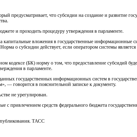
торый предусматривает, что субсидии на создание и развитие г
тва.
юджете и проходить процедуру утверждения в парламенте.
а капитальные вложения в государственные информационные сис
Норма о субсидии действует, если оператором системы является
ом кодексе (БК) норму о том, что предоставление субсидий буд
верждения в парламенте.
озданных государственных информационных систем в государств
м», — говорится в пояснительной записке к документу.
ьстве не урегулирован.
данные с привлечением средств федерального бюджета государст
 опубликования. ТАСС