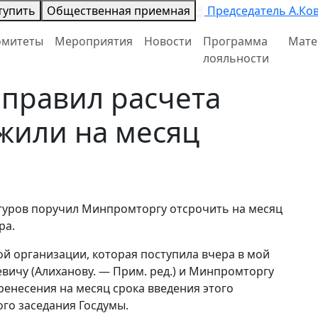
тупить
Общественная приемная
Председатель А.Ко
омитеты
Мероприятия
Новости
Программа
Мате
лояльности
правил расчета
жили на месяц
туров поручил Минпромторгу отсрочить на месяц
ра.
й организации, которая поступила вчера в мой
евичу (Алиханову. — Прим. ред.) и Минпромторгу
енесения на месяц срока введения этого
ого заседания Госдумы.