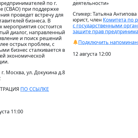
предпринимателей по г.
деятельности»
е (СВАО) при поддержке
Спикер: Татьяна Антипова
ния проведет встречу для
юрист, член
Комитета по 
тавителей бизнеса.
В
с государственными орган
х мероприятия состоится
защите прав предприним
тый диалог, направленный
явление и поиск решений
Подключить напоминан
лее острых проблем, с
ыми бизнес сталкивается в
12 августа 12:00
ей экономической
ции.
 г. Москва, ул. Докукина д.8
2
СТРАЦИЯ
ПО ССЫЛКЕ
уста 11:00