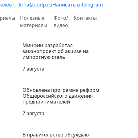
валев
Irina@oodp.ru
Написать в Telegram
риалы
Полезные
Фото/
Контакты
материалы
видео
Минфин разработал
законопроект об акцизе на
импортную сталь
7 августа
Обновлена программа реформ
Общероссийского движения
предпринимателей
7 августа
В правительстве обсуждают